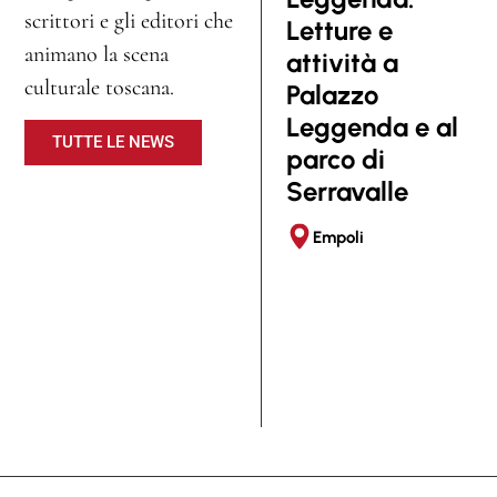
scrittori e gli editori che
o
Letture e
te
animano la scena
n
attività a
c
culturale toscana.
t
Palazzo
c
o
Leggenda e al
c
TUTTE LE NEWS
?
parco di
no
O
Serravalle
In
r
Pa
Empoli
a
c
h
e
s
i
p
“Un'estate da
o
Pa
Leggenda”, dopo una