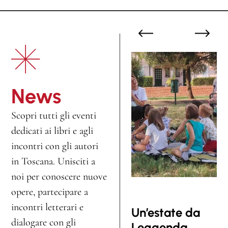
l
i
t
u
r
g
News
i
c
Scopri tutti gli eventi
h
dedicati ai libri e agli
e
incontri con gli autori
?
in Toscana. Unisciti a
»
noi per conoscere nuove
–
opere, partecipare a
«
incontri letterari e
P
Un’estate da
Si
dialogare con gli
r
Leggenda.
m