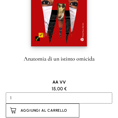
i
c
a
l
e
m
a
Anatomia di un istinto omicida
s
c
h
e
AA VV
15,00
€
r
i
n
AGGIUNGI AL CARRELLO
e