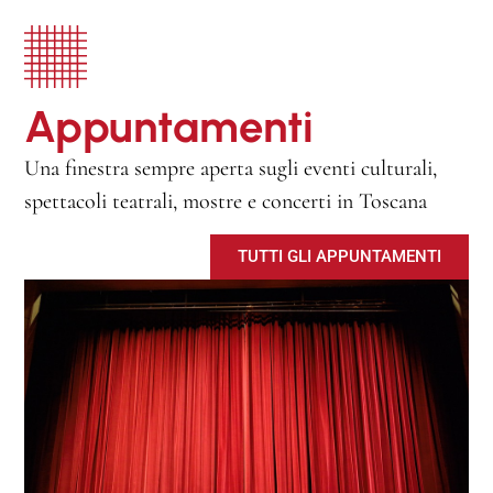
r
e
u
Appuntamenti
n
a
Una finestra sempre aperta sugli eventi culturali,
v
spettacoli teatrali, mostre e concerti in Toscana
i
s
TUTTI GLI APPUNTAMENTI
i
t
a
s
p
o
r