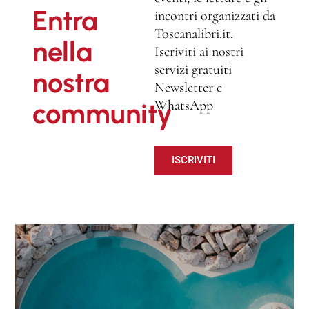
Entra
incontri organizzati da
Toscanalibri.it.
nella
Iscriviti ai nostri
servizi gratuiti
nostra
Newsletter e
WhatsApp
community
ISCRIVITI