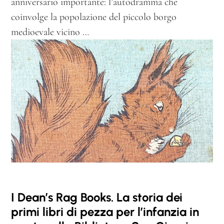
–
anniversario importante: l’autodramma che
«
coinvolge la popolazione del piccolo borgo
P
medioevale vicino …
r
o
n
t
o
?
M
i
s
c
u
I Dean’s Rag Books. La storia dei
s
primi libri di pezza per l’infanzia in
i