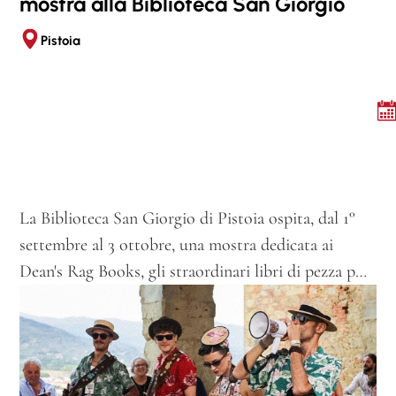
mostra alla Biblioteca San Giorgio
,
m
Pistoia
a
…
7
,
5
La Biblioteca San Giorgio di Pistoia ospita, dal 1°
0
settembre al 3 ottobre, una mostra dedicata ai
Dean's Rag Books, gli straordinari libri di pezza p…
€
A