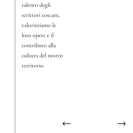
o
talento degli
n
scrittori toscani,
t
valorizziamo le
o
loro opere e il
d
o
contributo alla
t
cultura del nostro
t
territorio.
o
r
e
?
H
o
f