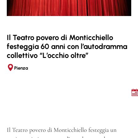
t
i
v
a
Il Teatro povero di Monticchiello
p
festeggia 60 anni con l’autodramma
e
collettivo “L’occhio oltre”
r
a
Pienza
g
o
n
i
a
»
.
Il Teatro povero di Monticchiello festeggia un