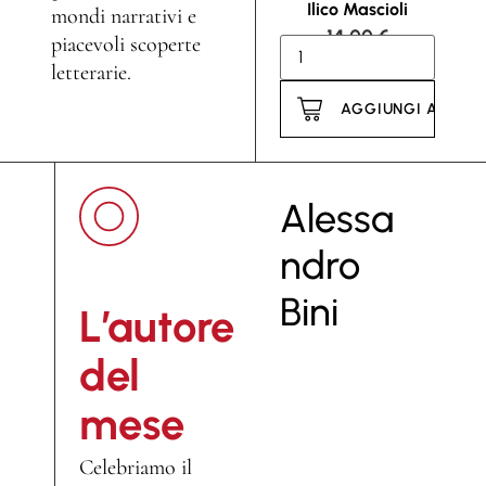
Ilico Mascioli
mondi narrativi e
14,00
€
piacevoli scoperte
letterarie.
AGGIUNGI AL CAR
Alessa
ndro
Bini
L’autore
del
mese
P
r
Celebriamo il