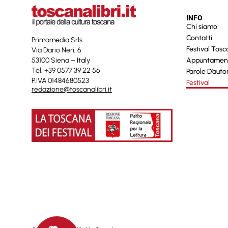
INFO
Chi siamo
Contatti
Primamedia Srls
Festival Tos
Via Dario Neri, 6
53100 Siena – Italy
Appuntamen
Tel. +39 0577 39 22 56
Parole D’auto
P.IVA 01484680523
Festival
redazione@toscanalibri.it