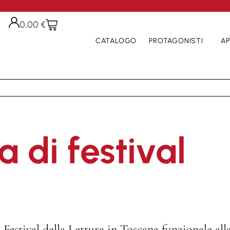
0,00
€
CATALOGO
PROTAGONISTI
AP
 di festival
i Festival della Lettura in Toscana funzionale a