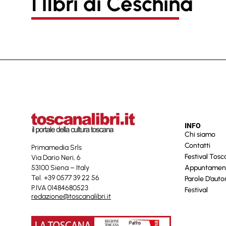
I lIbri di Ceschina
INFO
Chi siamo
Contatti
Primamedia Srls
Festival Tos
Via Dario Neri, 6
53100 Siena – Italy
Appuntamen
Tel. +39 0577 39 22 56
Parole D’auto
P.IVA 01484680523
Festival
redazione@toscanalibri.it