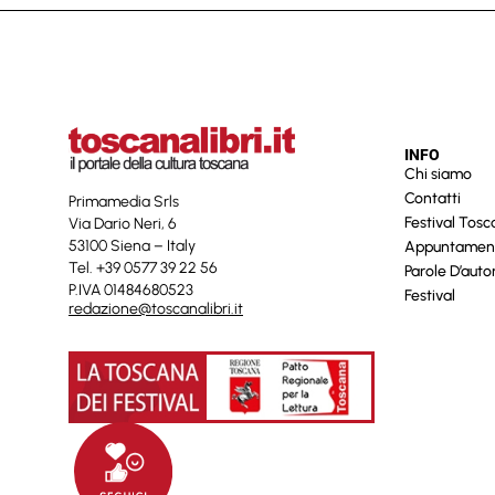
INFO
Chi siamo
Contatti
Primamedia Srls
Festival Tos
Via Dario Neri, 6
53100 Siena – Italy
Appuntamen
Tel. +39 0577 39 22 56
Parole D’auto
P.IVA 01484680523
Festival
redazione@toscanalibri.it