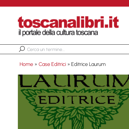
Home
»
Case Editrici
»
Editrice Laurum