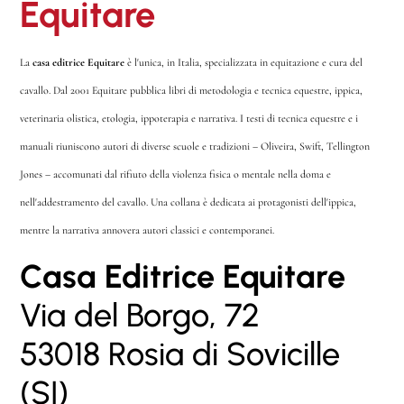
Equitare
La
casa editrice Equitare
è l'unica, in Italia, specializzata in equitazione e cura del
cavallo. Dal 2001 Equitare pubblica libri di metodologia e tecnica equestre, ippica,
veterinaria olistica, etologia, ippoterapia e narrativa. I testi di tecnica equestre e i
manuali riuniscono autori di diverse scuole e tradizioni – Oliveira, Swift, Tellington
Jones – accomunati dal rifiuto della violenza fisica o mentale nella doma e
nell'addestramento del cavallo. Una collana è dedicata ai protagonisti dell'ippica,
mentre la narrativa annovera autori classici e contemporanei.
Casa Editrice Equitare
Via del Borgo, 72
53018 Rosia di Sovicille
(SI)