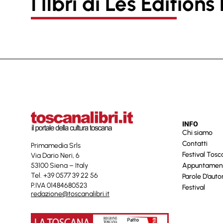
I lIbri di Les Edition
INFO
Chi siamo
Contatti
Primamedia Srls
Festival Tos
Via Dario Neri, 6
53100 Siena – Italy
Appuntamen
Tel. +39 0577 39 22 56
Parole D’auto
P.IVA 01484680523
Festival
redazione@toscanalibri.it