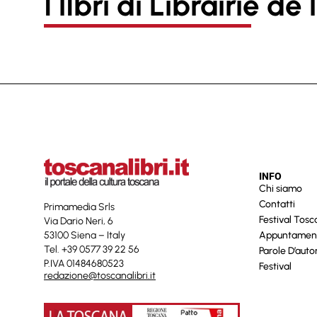
I lIbri di Librairie de
INFO
Chi siamo
Contatti
Primamedia Srls
Festival Tos
Via Dario Neri, 6
53100 Siena – Italy
Appuntamen
Tel. +39 0577 39 22 56
Parole D’auto
P.IVA 01484680523
Festival
redazione@toscanalibri.it