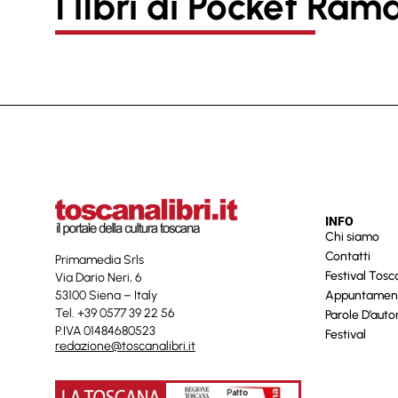
I lIbri di Pocket Ram
INFO
Chi siamo
Contatti
Primamedia Srls
Festival Tos
Via Dario Neri, 6
53100 Siena – Italy
Appuntamen
Tel. +39 0577 39 22 56
Parole D’auto
P.IVA 01484680523
Festival
redazione@toscanalibri.it