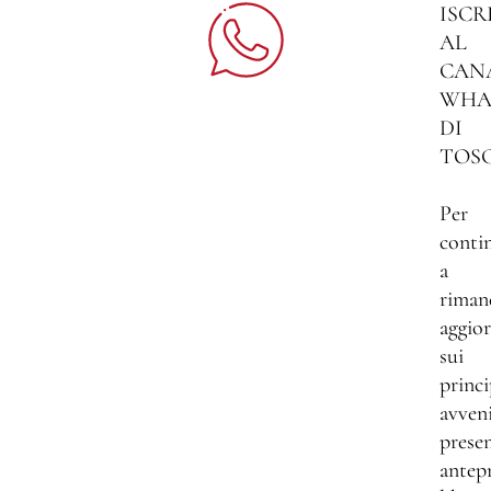
ISCR
AL
CAN
WHA
DI
TOS
Per
conti
a
riman
aggio
sui
princi
avven
presen
antep