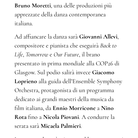
Bruno Moretti
, una delle produzioni più
apprezzate della danza contemporanea
italiana.
Ad affiancare la danza sarà
Giovanni Allevi
,
compositore e pianista che eseguirà
Back to
Life
,
Tomorrow
e
Our Future
, il brano
presentato in prima mondiale alla COP26 di
Glasgow. Sul podio salirà invece
Giacomo
Loprieno
alla guida dell’Ensemble Symphony
Orchestra, protagonista di un programma
dedicato ai grandi maestri della musica da
film italiana, da
Ennio Morricone
a
Nino
Rota
fino a
Nicola Piovani
. A condurre la
serata sarà
Micaela Palmieri
.