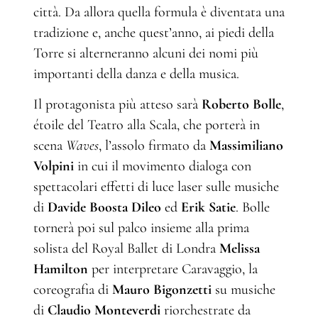
città. Da allora quella formula è diventata una
tradizione e, anche quest’anno, ai piedi della
Torre si alterneranno alcuni dei nomi più
importanti della danza e della musica.
Il protagonista più atteso sarà
Roberto Bolle
,
étoile del Teatro alla Scala, che porterà in
scena
Waves
, l’assolo firmato da
Massimiliano
Volpini
in cui il movimento dialoga con
spettacolari effetti di luce laser sulle musiche
di
Davide Boosta Dileo
ed
Erik Satie
. Bolle
tornerà poi sul palco insieme alla prima
solista del Royal Ballet di Londra
Melissa
Hamilton
per interpretare Caravaggio, la
coreografia di
Mauro Bigonzetti
su musiche
di
Claudio Monteverdi
riorchestrate da