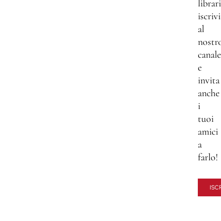
librar
iscrivi
al
nostr
canale
e
invita
anche
i
tuoi
amici
a
farlo!
ISCR