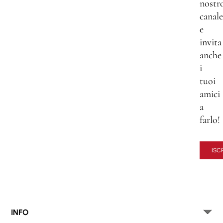
nostr
canale
e
invita
anche
i
tuoi
amici
a
farlo!
ISCR
INFO