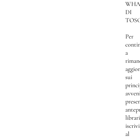
WHA
DI
TOS
Per
conti
a
riman
aggio
sui
princi
avven
presen
antep
librar
iscrivi
al