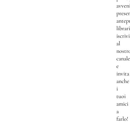
avven
presen
antep
librar
iscrivi
al
nostr
canale
e
invita
anche
i
tuoi
amici
a
farlo!