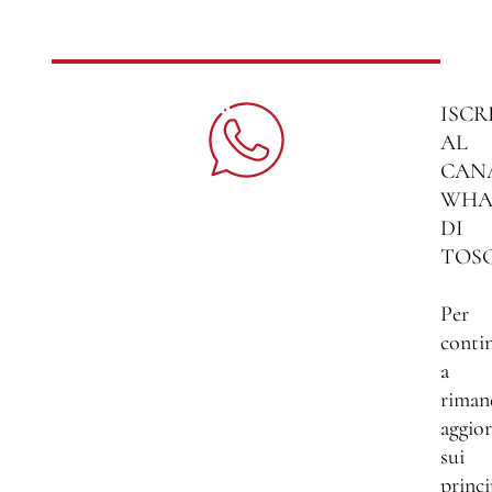
ISCR
AL
CAN
WHA
DI
TOS
Per
conti
a
riman
aggio
sui
princi