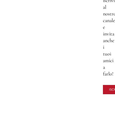
iscrivi
al
nostr
canale
e
invita
anche
i
tuoi
amici
a
farlo!
ISCR