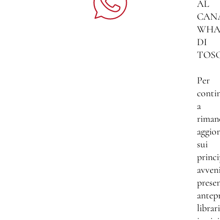
AL
CAN
WHA
DI
TOS
Per
conti
a
riman
aggio
sui
princi
avven
presen
antep
librar