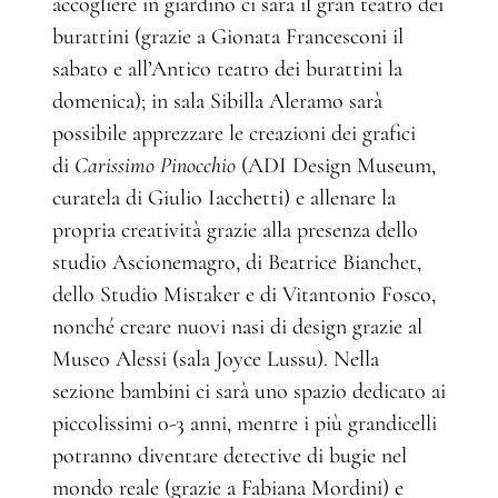
accogliere in giardino ci sarà il gran teatro dei
burattini (grazie a Gionata Francesconi il
sabato e all’Antico teatro dei burattini la
domenica); in sala Sibilla Aleramo sarà
possibile apprezzare le creazioni dei grafici
di
Carissimo Pinocchio
(ADI Design Museum,
curatela di Giulio Iacchetti) e allenare la
propria creatività grazie alla presenza dello
studio Ascionemagro, di Beatrice Bianchet,
dello Studio Mistaker e di Vitantonio Fosco,
nonché creare nuovi nasi di design grazie al
Museo Alessi (sala Joyce Lussu). Nella
sezione bambini ci sarà uno spazio dedicato ai
piccolissimi 0-3 anni, mentre i più grandicelli
potranno diventare detective di bugie nel
mondo reale (grazie a Fabiana Mordini) e