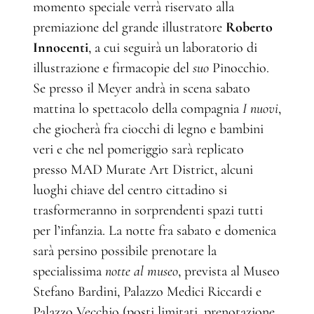
momento speciale verrà riservato alla
premiazione del grande illustratore
Roberto
Innocenti
, a cui seguirà un laboratorio di
illustrazione e firmacopie del
suo
Pinocchio.
Se presso il Meyer andrà in scena sabato
mattina lo spettacolo della compagnia
I nuovi
,
che giocherà fra ciocchi di legno e bambini
veri e che nel pomeriggio sarà replicato
presso MAD Murate Art District, alcuni
luoghi chiave del centro cittadino si
trasformeranno in sorprendenti spazi tutti
per l’infanzia. La notte fra sabato e domenica
sarà persino possibile prenotare la
specialissima
notte al museo
, prevista al Museo
Stefano Bardini, Palazzo Medici Riccardi e
Palazzo Vecchio (posti limitati, prenotazione