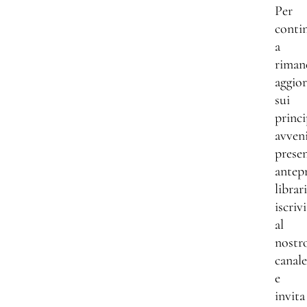
Per
conti
a
riman
aggio
sui
princi
avven
presen
antep
librar
iscrivi
al
nostr
canale
e
invita