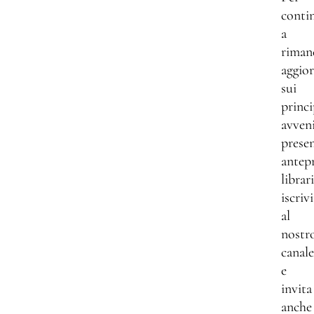
conti
a
riman
aggio
sui
princi
avven
presen
antep
librar
iscrivi
al
nostr
canale
e
invita
anche