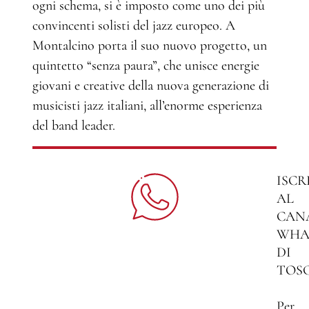
ogni schema, si è imposto come uno dei più
convincenti solisti del jazz europeo. A
Montalcino porta il suo nuovo progetto, un
quintetto “senza paura”, che unisce energie
giovani e creative della nuova generazione di
musicisti jazz italiani, all’enorme esperienza
del band leader.
ISCR
AL
CAN
WHA
DI
TOS
Per