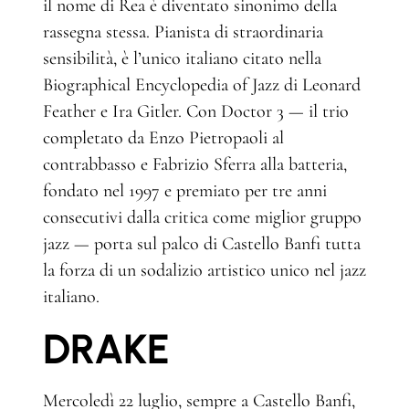
il nome di Rea è diventato sinonimo della
rassegna stessa. Pianista di straordinaria
sensibilità, è l’unico italiano citato nella
Biographical Encyclopedia of Jazz di Leonard
Feather e Ira Gitler. Con Doctor 3 — il trio
completato da Enzo Pietropaoli al
contrabbasso e Fabrizio Sferra alla batteria,
fondato nel 1997 e premiato per tre anni
consecutivi dalla critica come miglior gruppo
jazz — porta sul palco di Castello Banfi tutta
la forza di un sodalizio artistico unico nel jazz
italiano.
DRAKE
Mercoledì 22 luglio, sempre a Castello Banfi,