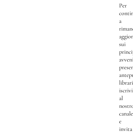
Per
conti
a
riman
aggio
sui
princi
avven
presen
antep
librar
iscrivi
al
nostr
canale
e
invita