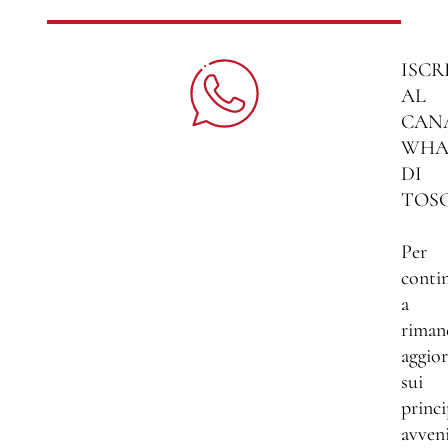
ISCR
AL
CAN
WHA
DI
TOS
Per
conti
a
riman
aggio
sui
princi
avven