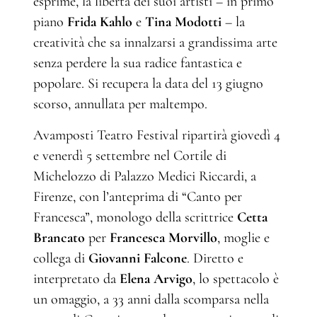
esprime, la libertà dei suoi artisti – in primo
piano
Frida Kahlo
e
Tina Modotti
– la
creatività che sa innalzarsi a grandissima arte
senza perdere la sua radice fantastica e
popolare. Si recupera la data del 13 giugno
scorso, annullata per maltempo.
Avamposti Teatro Festival ripartirà giovedì 4
e venerdì 5 settembre nel Cortile di
Michelozzo di Palazzo Medici Riccardi, a
Firenze, con l’anteprima di “Canto per
Francesca”, monologo della scrittrice
Cetta
Brancato
per
Francesca Morvillo
, moglie e
collega di
Giovanni Falcone
. Diretto e
interpretato da
Elena Arvigo
, lo spettacolo è
un omaggio, a 33 anni dalla scomparsa nella