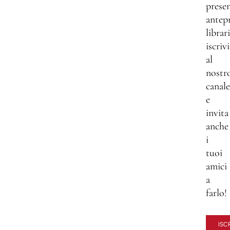
presen
antep
librar
iscrivi
al
nostr
canale
e
invita
anche
i
tuoi
amici
a
farlo!
ISCR