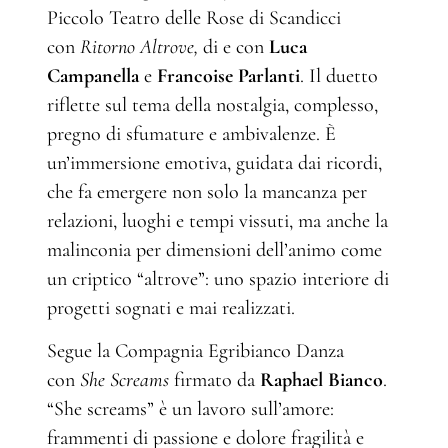
Piccolo Teatro delle Rose di Scandicci
con
Ritorno Altrove,
di e con
Luca
Campanella
e
Francoise Parlanti
. Il duetto
riflette sul tema della nostalgia, complesso,
pregno di sfumature e ambivalenze. È
un’immersione emotiva, guidata dai ricordi,
che fa emergere non solo la mancanza per
relazioni, luoghi e tempi vissuti, ma anche la
malinconia per dimensioni dell’animo come
un criptico “altrove”: uno spazio interiore di
progetti sognati e mai realizzati.
Segue la Compagnia Egribianco Danza
con
She Screams
firmato da
Raphael Bianco
.
“She screams” è un lavoro sull’amore:
frammenti di passione e dolore fragilità e