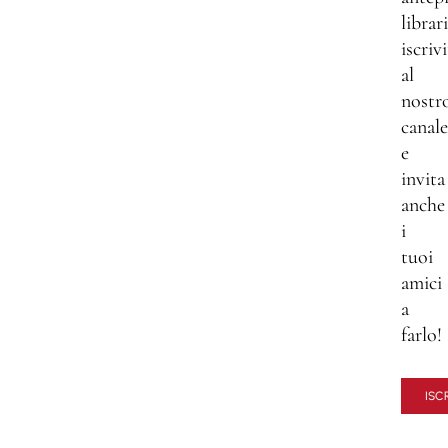
librar
iscrivi
al
nostr
canale
e
invita
anche
i
tuoi
amici
a
farlo!
ISCR