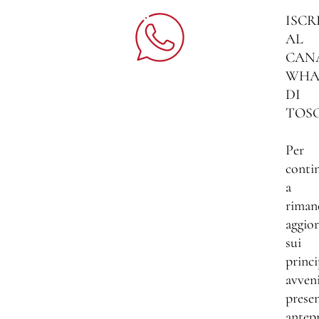
ISCR
AL
CAN
WHA
DI
TOS
Per
conti
a
riman
aggio
sui
princi
avven
presen
antep