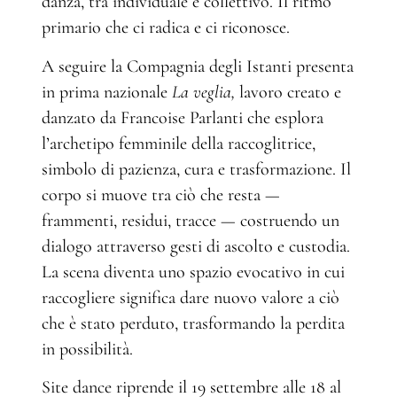
danza, tra individuale e collettivo. Il ritmo
primario che ci radica e ci riconosce.
A seguire
la Compagnia degli Istanti presenta
in prima nazionale
La veglia,
lavoro creato e
danzato da Francoise Parlanti che esplora
l’archetipo femminile della raccoglitrice,
simbolo di pazienza, cura e trasformazione. Il
corpo si muove tra ciò che resta —
frammenti, residui, tracce — costruendo un
dialogo attraverso gesti di ascolto e custodia.
La scena diventa uno spazio evocativo in cui
raccogliere significa dare nuovo valore a ciò
che è stato perduto, trasformando la perdita
in possibilità.
Site dance riprende il 19 settembre alle 18 al