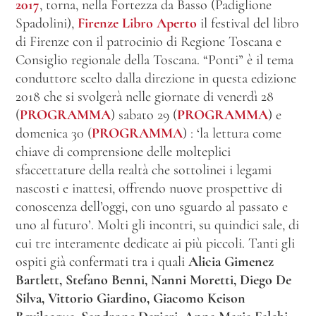
2017
, torna, nella Fortezza da Basso (Padiglione
Spadolini),
Firenze Libro Aperto
il festival del libro
di Firenze con il patrocinio di Regione Toscana e
Consiglio regionale della Toscana. “Ponti” è il tema
conduttore scelto dalla direzione in questa edizione
2018 che si svolgerà nelle giornate di venerdì 28
(
PROGRAMMA
) sabato 29 (
PROGRAMMA
) e
domenica 30 (
PROGRAMMA
) : ‘la lettura come
chiave di comprensione delle molteplici
sfaccettature della realtà che sottolinei i legami
nascosti e inattesi, offrendo nuove prospettive di
conoscenza dell’oggi, con uno sguardo al passato e
uno al futuro’. Molti gli incontri, su quindici sale, di
cui tre interamente dedicate ai più piccoli. Tanti gli
ospiti già confermati tra i quali
Alicia Gimenez
Bartlett, Stefano Benni, Nanni Moretti, Diego De
Silva, Vittorio Giardino, Giacomo Keison