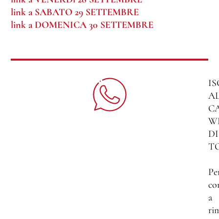
link a SABATO 29 SETTEMBRE
link a DOMENICA 30 SETTEMBRE
IS
A
C
W
DI
T
Pe
co
a
ri