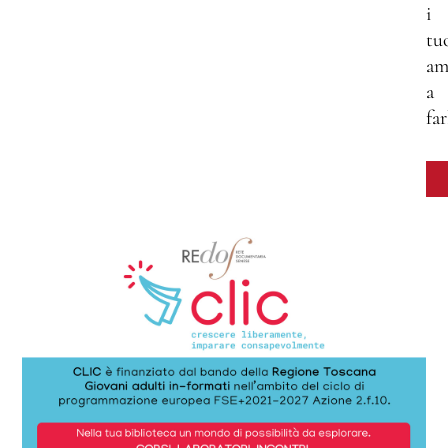
i
tu
am
a
far