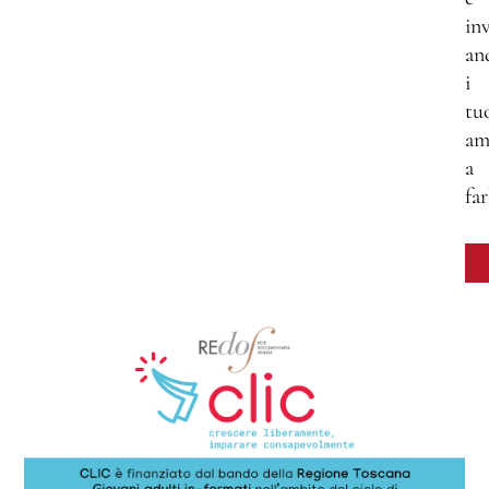
inv
an
i
tu
am
a
far