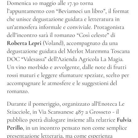
Domenica 10 maggio alle 17.30 torna
l’appuntamento con “Beviamoci un libro”, il format
che unisce degustazione guidata e letteratura in
un’atmosfera informale e conviviale. Protagonista
dell’incontro sarà il romanzo “Così celeste” di
Roberta Lepri
(Voland), accompagnato da una
degustazione guidata del Merlot Maremma Toscana
DOC “Valesassa” dell’Azienda Agricola La Magia.
Un vino morbido e avvolgente, dalle note di frutti
rossi maturi e leggere sfumature speziate, scelto per
accompagnare le atmosfere e le suggestioni del
romanzo.
Durante il pomeriggio, organizzato all'Enoteca Le
Stiacciole, in Via Scansanese 487 a Grosseto - il
pubblico potrà dialogare insieme alla relatrice
Fulvia
Perillo
, in un incontro pensato non come semplice
presentazione letteraria, ma come esperienza