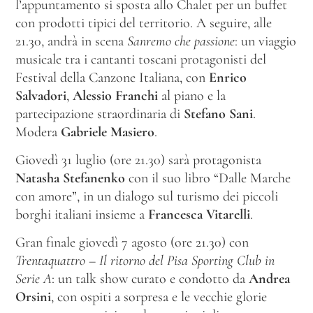
l’appuntamento si sposta allo Chalet per un buffet
con prodotti tipici del territorio. A seguire, alle
21.30, andrà in scena
Sanremo che passione
: un viaggio
musicale tra i cantanti toscani protagonisti del
Festival della Canzone Italiana, con
Enrico
Salvadori
,
Alessio Franchi
al piano e la
partecipazione straordinaria di
Stefano Sani
.
Modera
Gabriele Masiero
.
Giovedì 31 luglio (ore 21.30) sarà protagonista
Natasha Stefanenko
con il suo libro “Dalle Marche
con amore”, in un dialogo sul turismo dei piccoli
borghi italiani insieme a
Francesca Vitarelli
.
Gran finale giovedì 7 agosto (ore 21.30) con
Trentaquattro – Il ritorno del Pisa Sporting Club in
Serie A
: un talk show curato e condotto da
Andrea
Orsini
, con ospiti a sorpresa e le vecchie glorie