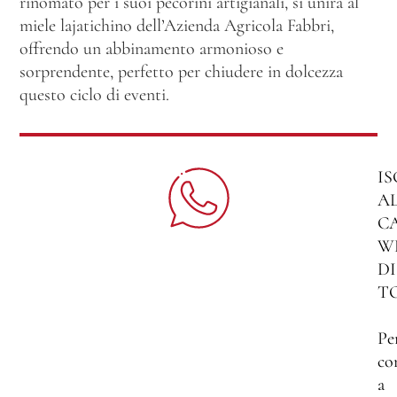
rinomato per i suoi pecorini artigianali, si unirà al
miele lajatichino dell’Azienda Agricola Fabbri,
offrendo un abbinamento armonioso e
sorprendente, perfetto per chiudere in dolcezza
questo ciclo di eventi.
IS
A
C
W
DI
T
Pe
co
a