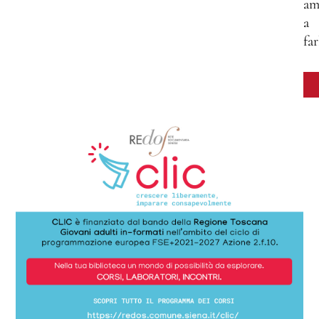
am
a
far