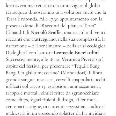
loro aveva mai tentato: circumnavigare il globo
terracqueo dimostrando una volta per tutte che la
Terra è rotonda. Alle 17.30 appuntamento con la
presentazione di “Racconti del pianeta Terra”
(Einaudi) di
Niccolò Scaffai
, una raccolta di venti
racconti che tratteggiano, nella sua complessità, la
narrazione – e il sentimento – della crisi ecologica.
Dialogherà con l’autore
Leonardo Bucciardini
.
Successivamente, alle 18.30,
Veronica Pivetti
sarà
ospite del festival per presentare “Tequila Bang
Bang. Un giallo messicano” (Mondadori): il libro
gronda sangue, massacri, cervelli spappolati, occhi
infilzati col tacco 13, esplosioni, ammazzamenti,
trappole mortali, cimici fritte da sgranocchiare
come chips, sigari ripieni di droga, killer muti,
centenari carogne, ottantenni sexyssime, traditori
maldestri, in un crescendo splatter da far invidia a