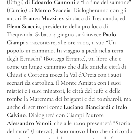
(Effigi) di
Edoardo Cannoni
e “La fine del salmone”
(Curcio) di
Marco Scaccia
. Dialogheranno con gli
autori
Franca Muzzi
, ex sindaco di Trequanda, ed
Elena Scaccia
, presidente della pro loco di
Trequanda. Sabato 4 giugno sarà invece
Paolo
Ciampi
a raccontare, alle ore 11.00, il suo “Un
popolo in cammino. In viaggio a piedi nella terra
degli Etruschi” (Bottega Errante), un libro che è
come un lungo cammino che dalle antiche città di
Chiusi e Cortona tocca la Val d’Orcia con i suoi
scenari da cartolina, il Monte Amiata con i suoi
mistici e i suoi minatori, le città del tufo e delle
tombe la Maremma dei briganti e dei tombaroli, ma
anche di scrittori come
Luciano Bianciardi
e Italo
Calvino
. Dialogherà con Ciampi l’autore
Alessandro Vanoli
, che alle 12.00 presenterà “Storia
del mare” (Laterza), il suo nuovo libro che ci ricorda