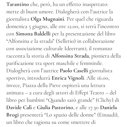
Tarantino
che, però, ha un effetto inaspettato:
mette di buon umore. Dialogherà con l’autrice la
giornalista
Olga Mugnaini
. Per quel che riguarda
domenica 5 giugno, alle ore 12.00, si terrà l’incontro
con
Simona
Baldelli
per la presentazione del libro
“Alfonsina e la strada” (Sellerio) in collaborazione
con associazione culturale Ideerranti; il romanzo
racconta la storia di
Alfonsina Strada
, pioniera della
parificazione tra sport maschile e femminile.
Dialogherà con l’autrice
Paolo Caselli
giornalista
sportivo, introdurrà
Enrica Vignoli
. Alle 16.00,
invece, Piazza della Pieve ospiterà una lettura
animata – a cura degli attori di Effepi Teatro – del
libro per bambini “Quando sarò grande” (Clichy) di
Davide Calì
e
Giulia Pastorino
, e alle 17.30
Daniela
Brogi
presenterà “Lo spazio delle donne” (Einaudi),
un libro che ragiona su come smettere di