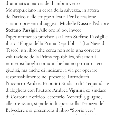
drammatica marcia dei bambini verso
Montepulciano in cerca della salvezza, in attesa
dell’arrivo delle truppe alleate. Per l’occasione
saranno presenti il saggista
Michele Rossi
e l’editore
Stefano Passigli
. Alle ore 18.00, invece,
l’appuntamento previsto sarà con
Stefano Passigli
e
il suo “Elogio della Prima Repubblica” (La Nave di
Teseo), un libro che cerca non solo una corretta
valutazione della Prima repubblica, sfatando i
numerosi luoghi comuni che hanno portato a errati
giudizi, ma anche di indicare la via per operare
responsabilmente nel presente. Introdurrà
l’incontro
Andrea Francini
Sindaco di Trequanda, e
dialogherà con l’autore
Andrea Vignini
, ex sindaco
di Cortona e critico letterario. Venerdì 3 giugno,
alle ore 18.00, si parlerà di sport sulla Terrazza del
Belvedere e si presenterà il libro “Storie vere”