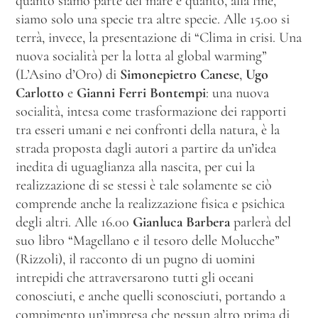
quanto siamo parte del mare e quanto, alla fine,
siamo solo una specie tra altre specie. Alle 15.00 si
terrà, invece, la presentazione di “Clima in crisi. Una
nuova socialità per la lotta al global warming”
(L’Asino d’Oro) di
Simonepietro Canese
,
Ugo
Carlotto
e
Gianni Ferri Bontempi
: una nuova
socialità, intesa come trasformazione dei rapporti
tra esseri umani e nei confronti della natura, è la
strada proposta dagli autori a partire da un’idea
inedita di uguaglianza alla nascita, per cui la
realizzazione di se stessi è tale solamente se ciò
comprende anche la realizzazione fisica e psichica
degli altri. Alle 16.00
Gianluca Barbera
parlerà del
suo libro “Magellano e il tesoro delle Molucche”
(Rizzoli), il racconto di un pugno di uomini
intrepidi che attraversarono tutti gli oceani
conosciuti, e anche quelli sconosciuti, portando a
compimento un’impresa che nessun altro prima di