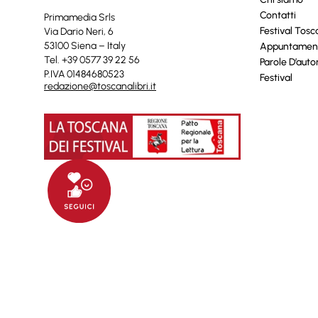
Contatti
Primamedia Srls
Festival Tos
Via Dario Neri, 6
53100 Siena – Italy
Appuntamen
Tel. +39 0577 39 22 56
Parole D’auto
P.IVA 01484680523
Festival
redazione@toscanalibri.it
© 2025 Toscanalibri by
Quantico