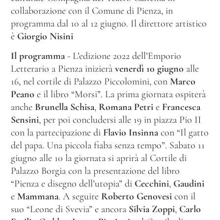
collaborazione con il Comune di Pienza, in
programma dal 10 al 12 giugno. Il direttore artistico
è
Giorgio Nisini
Il programma
- L’edizione 2022 dell’Emporio
Letterario a Pienza inizierà
venerdì 10 giugno
alle
16, nel cortile di Palazzo Piccolomini, con
Marco
Peano
e il libro “Morsi”. La prima giornata ospiterà
anche
Brunella Schisa
,
Romana Petri
e
Francesca
Sensini
, per poi concludersi alle 19 in piazza Pio II
con la partecipazione di
Flavio Insinna
con “Il gatto
del papa. Una piccola fiaba senza tempo”. Sabato 11
giugno alle 10 la giornata si aprirà al Cortile di
Palazzo Borgia con la presentazione del libro
“Pienza e disegno dell’utopia” di
Cecchini
,
Gaudini
e
Mammana
. A seguire
Roberto Genovesi
con il
suo “Leone di Svevia” e ancora
Silvia Zoppi
,
Carlo