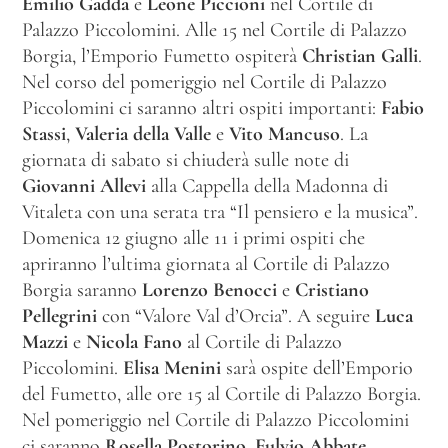
Emilio Gadda
e
Leone Piccioni
nel Cortile di
Palazzo Piccolomini. Alle 15 nel Cortile di Palazzo
Borgia, l’Emporio Fumetto ospiterà
Christian Galli
.
Nel corso del pomeriggio nel Cortile di Palazzo
Piccolomini ci saranno altri ospiti importanti:
Fabio
Stassi
,
Valeria della Valle
e
Vito Mancuso
. La
giornata di sabato si chiuderà sulle note di
Giovanni Allevi
alla Cappella della Madonna di
Vitaleta con una serata tra “Il pensiero e la musica”.
Domenica 12 giugno alle 11 i primi ospiti che
apriranno l’ultima giornata al Cortile di Palazzo
Borgia saranno
Lorenzo Benocci
e
Cristiano
Pellegrini
con “Valore Val d’Orcia”. A seguire
Luca
Mazzi
e
Nicola Fano
al Cortile di Palazzo
Piccolomini.
Elisa Menini
sarà ospite dell’Emporio
del Fumetto, alle ore 15 al Cortile di Palazzo Borgia.
Nel pomeriggio nel Cortile di Palazzo Piccolomini
ci saranno
Rosella Postorino
,
Fulvio Abbate
,