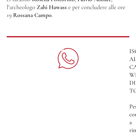
l’archeologo
Zahi Hawass
e per concludere alle ore
19
Rossana Campo
.
IS
A
C
W
DI
T
Pe
co
a
ri