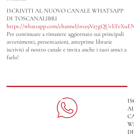
ISCRIVITI AL NUOVO CANALE WHATSAPP
DI TOSCANALIBRI
https://whatsapp.com/channel/0029Va7gQUvEFeXuE
Per continuare a rimanere aggiornato sui principali
avvenimenti, presentazioni, anteprime librarie
iscriviti al nostro canale e invita anche i tuoi amici a
farlo!
IS
A
C
W
DI