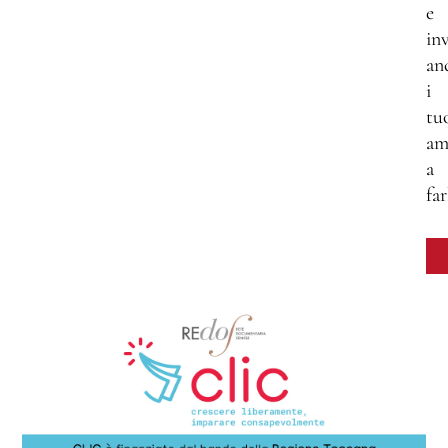
e
inv
an
i
tu
am
a
far