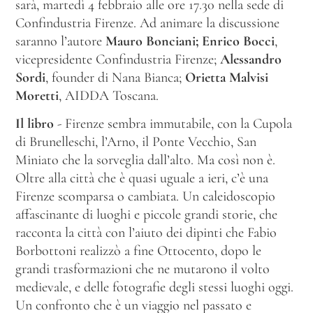
sarà, martedì 4 febbraio alle ore 17.30 nella sede di
Confindustria Firenze. Ad animare la discussione
saranno l’autore
Mauro Bonciani; Enrico Bocci
,
vicepresidente Confindustria Firenze;
Alessandro
Sordi
, founder di Nana Bianca;
Orietta Malvisi
Moretti
, AIDDA Toscana.
Il libro
- Firenze sembra immutabile, con la Cupola
di Brunelleschi, l’Arno, il Ponte Vecchio, San
Miniato che la sorveglia dall’alto. Ma così non è.
Oltre alla città che è quasi uguale a ieri, c’è una
Firenze scomparsa o cambiata. Un caleidoscopio
affascinante di luoghi e piccole grandi storie, che
racconta la città con l’aiuto dei dipinti che Fabio
Borbottoni realizzò a fine Ottocento, dopo le
grandi trasformazioni che ne mutarono il volto
medievale, e delle fotografie degli stessi luoghi oggi.
Un confronto che è un viaggio nel passato e