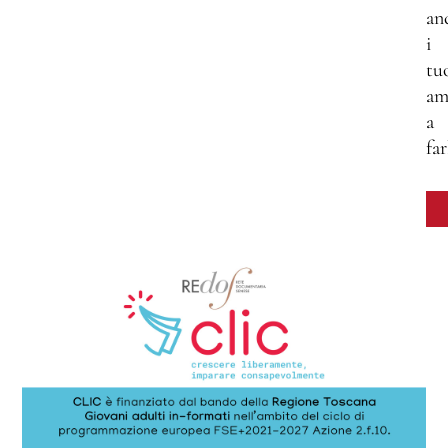
an
i
tu
am
a
far