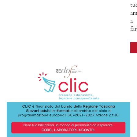
tu
am
a
far