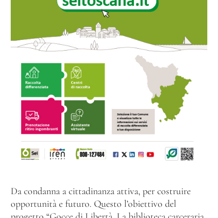
Da condanna a cittadinanza attiva, per costruire
opportunità e futuro. Questo l’obiettivo del
progetto “Gocce di Libertà. La biblioteca carceraria