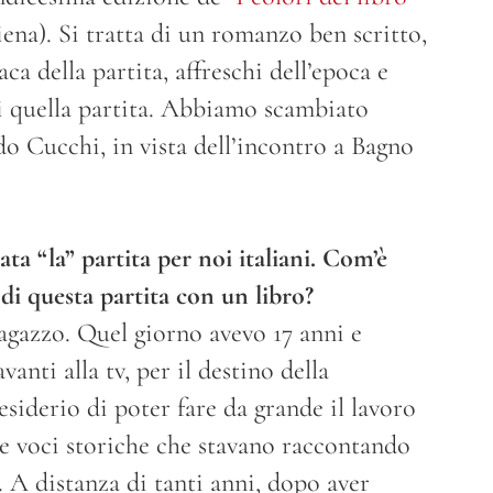
ena). Si tratta di un romanzo ben scritto,
ca della partita, affreschi dell’epoca e
i quella partita. Abbiamo scambiato
do Cucchi, in vista dell’incontro a Bagno
ta “la” partita per noi italiani. Com’è
 di questa partita con un libro?
agazzo. Quel giorno avevo 17 anni e
nti alla tv, per il destino della
esiderio di poter fare da grande il lavoro
e voci storiche che stavano raccontando
o. A distanza di tanti anni, dopo aver