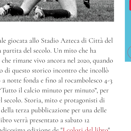
le giocata allo Stadio Azteca di Città del
a partita del secolo. Un mito che ha
 e che rimane vivo ancora nel 2020, quando
o di questo storico incontro che incollò
ino a notte fonda e fino al rocambolesco 4-3
 “Tutto il calcio minuto per minuto”, per
l secolo. Storia, mito e protagonisti di
 della terza pubblicazione per una delle
libro verrà presentato a sabato 12
undicesima edizione de "
I colori del libro
"