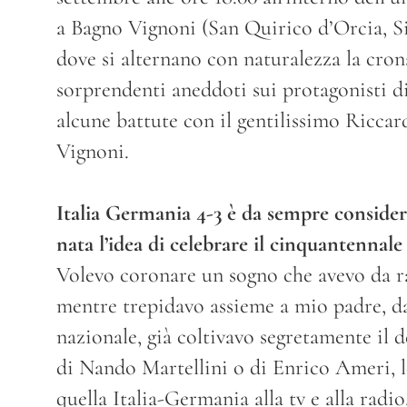
a Bagno Vignoni (San Quirico d’Orcia, Si
dove si alternano con naturalezza la crona
sorprendenti aneddoti sui protagonisti d
alcune battute con il gentilissimo Riccar
Vignoni.
Italia Germania 4-3 è da sempre considera
nata l’idea di celebrare il cinquantennale
Volevo coronare un sogno che avevo da r
mentre trepidavo assieme a mio padre, dava
nazionale, già coltivavo segretamente il d
di Nando Martellini o di Enrico Ameri, l
quella Italia-Germania alla tv e alla radi