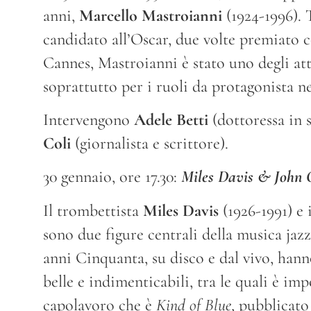
anni,
Marcello Mastroianni
(1924-1996). 
candidato all’Oscar, due volte premiato c
Cannes, Mastroianni è stato uno degli atto
soprattutto per i ruoli da protagonista ne
Intervengono
Adele Betti
(dottoressa in s
Coli
(giornalista e scrittore).
30 gennaio, ore 17.30:
Miles Davis & John 
Il trombettista
Miles Davis
(1926-1991) e 
sono due figure centrali della musica jazz,
anni Cinquanta, su disco e dal vivo, hann
belle e indimenticabili, tra le quali è im
capolavoro che è
Kind of Blue
, pubblicato