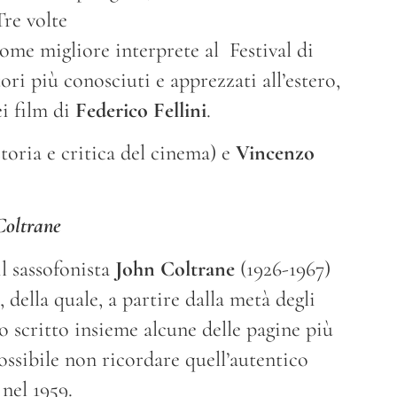
Tre volte
ome migliore interprete al Festival di
ri più conosciuti e apprezzati all’estero,
i film di
Federico Fellini
.
toria e critica del cinema) e
Vincenzo
Coltrane
il sassofonista
John Coltrane
(1926-1967)
 della quale, a partire dalla metà degli
o scritto insieme alcune delle pagine più
possibile non ricordare quell’autentico
 nel 1959.