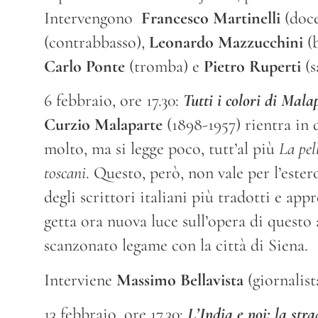
Intervengono
Francesco Martinelli
(doce
(contrabbasso),
Leonardo Mazzucchini
(b
Carlo Ponte
(tromba) e
Pietro Ruperti
(s
6 febbraio, ore 17.30:
Tutti i colori di Mala
Curzio Malaparte
(1898-1957) rientra in q
molto, ma si legge poco, tutt’al più
La pel
toscani
. Questo, però, non vale per l’est
degli scrittori italiani più tradotti e app
getta ora nuova luce sull’opera di questo 
scanzonato legame con la città di Siena.
Interviene
Massimo Bellavista
(giornalista
13 febbraio, ore 17.30:
L’India e noi: la stra