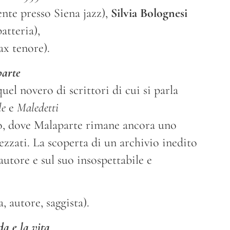
nte presso Siena jazz),
Silvia Bolognesi
atteria),
ax tenore).
parte
uel novero di scrittori di cui si parla
le
e
Maledetti
ero, dove Malaparte rimane ancora uno
rezzati. La scoperta di un archivio inedito
autore e sul suo insospettabile e
, autore, saggista).
da e la vita