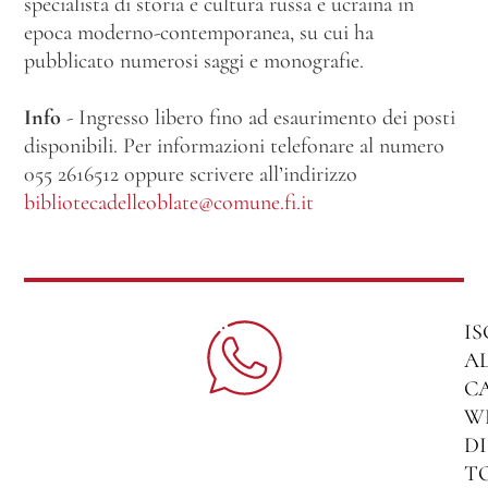
specialista di storia e cultura russa e ucraina in
epoca moderno-contemporanea, su cui ha
pubblicato numerosi saggi e monografie.
Info
- Ingresso libero fino ad esaurimento dei posti
disponibili. Per informazioni telefonare al numero
055 2616512 oppure scrivere all’indirizzo
bibliotecadelleoblate@comune.fi.it
IS
A
C
W
DI
T