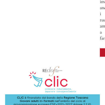
inv
an
i
tu
am
a
far