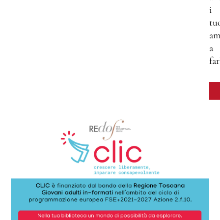
i
tu
am
a
far