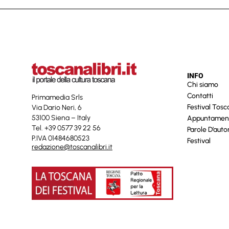
INFO
Chi siamo
Contatti
Primamedia Srls
Festival Tos
Via Dario Neri, 6
53100 Siena – Italy
Appuntamen
Tel. +39 0577 39 22 56
Parole D’auto
P.IVA 01484680523
Festival
redazione@toscanalibri.it