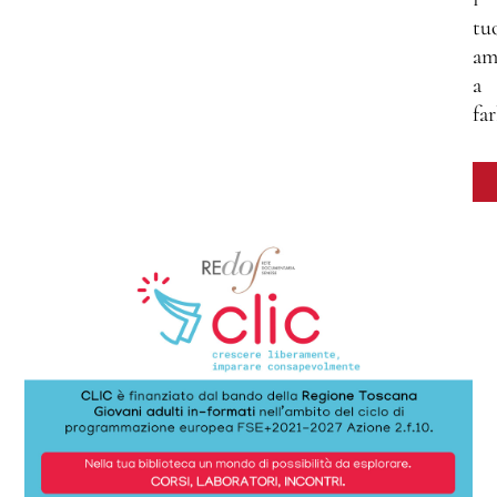
tu
am
a
far