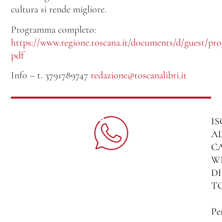
cultura si rende migliore.
Programma completo:
https://www.regione.toscana.it/documents/d/guest/p
pdf
Info – t. 3791789747
redazione@toscanalibri.it
IS
A
C
W
DI
T
Pe