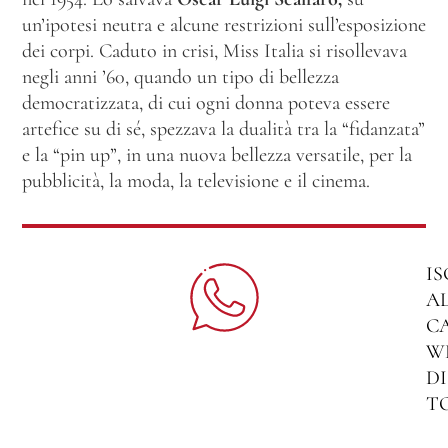
un’ipotesi neutra e alcune restrizioni sull’esposizione
dei corpi. Caduto in crisi, Miss Italia si risollevava
negli anni ’60, quando un tipo di bellezza
democratizzata, di cui ogni donna poteva essere
artefice su di sé, spezzava la dualità tra la “fidanzata”
e la “pin up”, in una nuova bellezza versatile, per la
pubblicità, la moda, la televisione e il cinema.
IS
A
C
W
DI
T