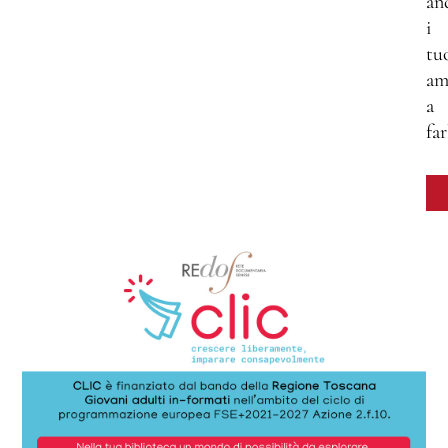
an
i
tu
am
a
far