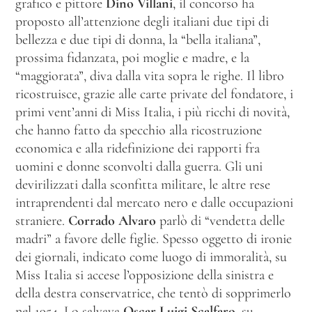
grafico e pittore
Dino Villani
, il concorso ha
proposto all’attenzione degli italiani due tipi di
bellezza e due tipi di donna, la “bella italiana”,
prossima fidanzata, poi moglie e madre, e la
“maggiorata”, diva dalla vita sopra le righe. Il libro
ricostruisce, grazie alle carte private del fondatore, i
primi vent’anni di Miss Italia, i più ricchi di novità,
che hanno fatto da specchio alla ricostruzione
economica e alla ridefinizione dei rapporti fra
uomini e donne sconvolti dalla guerra. Gli uni
devirilizzati dalla sconfitta militare, le altre rese
intraprendenti dal mercato nero e dalle occupazioni
straniere.
Corrado Alvaro
parlò di “vendetta delle
madri” a favore delle figlie. Spesso oggetto di ironie
dei giornali, indicato come luogo di immoralità, su
Miss Italia si accese l’opposizione della sinistra e
della destra conservatrice, che tentò di sopprimerlo
nel 1954. Lo salvava
Oscar Luigi Scalfaro,
su