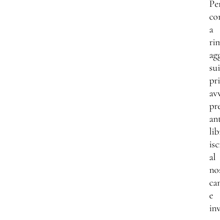
Pe
co
a
ri
ag
sui
pri
av
pr
an
lib
isc
al
no
ca
e
inv