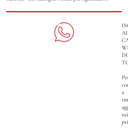
IS
A
C
W
DI
T
Pe
co
a
ri
ag
sui
pri