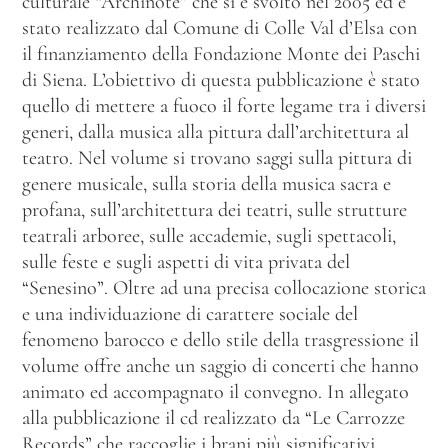
culturale “Archinote” che si è svolto nel 2005 ed è
stato realizzato dal Comune di Colle Val d’Elsa con
il finanziamento della Fondazione Monte dei Paschi
di Siena. L’obiettivo di questa pubblicazione è stato
quello di mettere a fuoco il forte legame tra i diversi
generi, dalla musica alla pittura dall’architettura al
teatro. Nel volume si trovano saggi sulla pittura di
genere musicale, sulla storia della musica sacra e
profana, sull’architettura dei teatri, sulle strutture
teatrali arboree, sulle accademie, sugli spettacoli,
sulle feste e sugli aspetti di vita privata del
“Senesino”. Oltre ad una precisa collocazione storica
e una individuazione di carattere sociale del
fenomeno barocco e dello stile della trasgressione il
volume offre anche un saggio di concerti che hanno
animato ed accompagnato il convegno. In allegato
alla pubblicazione il cd realizzato da “Le Carrozze
Records” che raccoglie i brani più significativi.