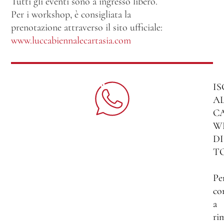
Tutti gli eventi sono a ingresso libero.
Per i workshop, è consigliata la
prenotazione attraverso il sito ufficiale:
www.luccabiennalecartasia.com
IS
A
C
W
DI
T
Pe
co
a
ri