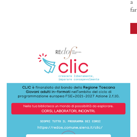
a
far