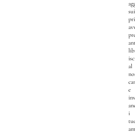
ag
sui
pri
av
pr
an
lib
isc
al
no
ca
e
inv
an
i
tu
am