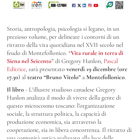
Storia, antropologia, psicologia si legano, in un
prezioso volume, per delineare i contorni di un
ritratto della vita quotidiana nel XVII secolo nel
feudo di Montefollonico. “
Vita rurale in terra di
Siena nel Seicento
” di Gregory Hanlon,
Pascal
Editrice
, sarà presentato
venerdì 19 dicembre
(
ore
17.30
) al
teatro “Bruno Vitolo”
a
Montefollonico
.
Il libro
- L’illustre studioso canadese Gregory
Hanlon analizza il modo di vivere della gente di
questo microcosmo toscano: l’organizzazione
sociale, la struttura politica, la capacità di
produzione economica, sia attraverso la
cooperazione, sia in libera concorrenza. Il ritratto di
una comunità antica realizzato alla luce delle