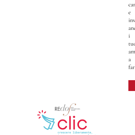
ca
e
inv
an
i
tu
am
a
far