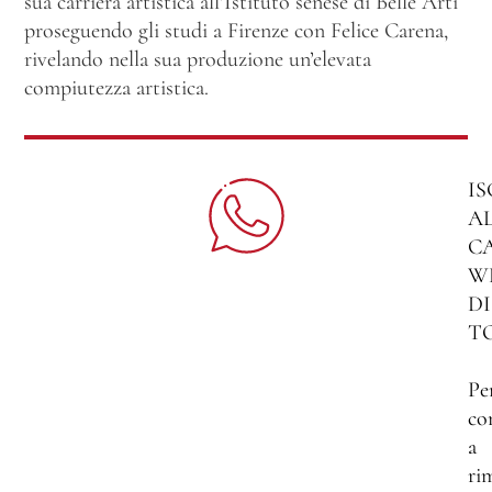
sua carriera artistica all’Istituto senese di Belle Arti
proseguendo gli studi a Firenze con Felice Carena,
rivelando nella sua produzione un’elevata
compiutezza artistica.
IS
A
C
W
DI
T
Pe
co
a
ri