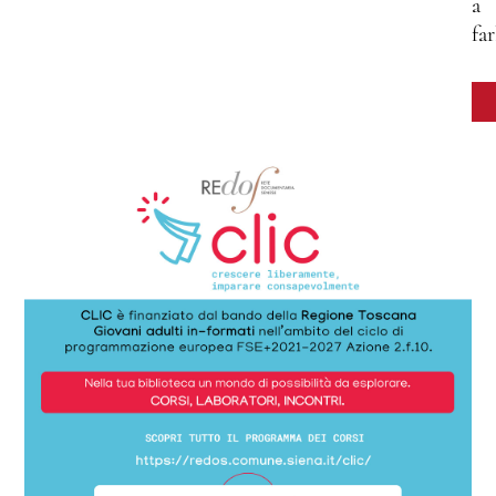
a
far