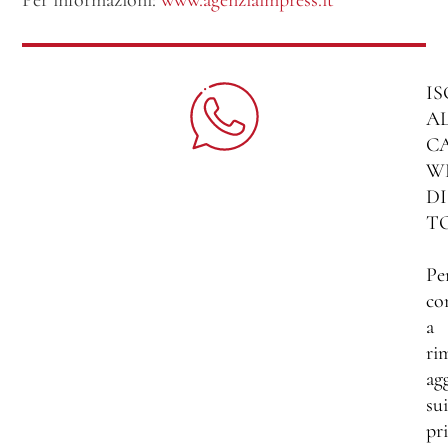
IS
A
C
W
DI
T
Pe
co
a
ri
ag
sui
pri