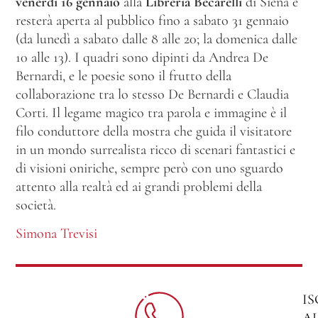
venerdì 16 gennaio
alla
Libreria Becarelli
di Siena e
resterà aperta al pubblico fino a sabato 31 gennaio
(da lunedì a sabato dalle 8 alle 20; la domenica dalle
10 alle 13). I quadri sono dipinti da Andrea De
Bernardi, e le poesie sono il frutto della
collaborazione tra lo stesso De Bernardi e Claudia
Corti. Il legame magico tra parola e immagine è il
filo conduttore della mostra che guida il visitatore
in un mondo surrealista ricco di scenari fantastici e
di visioni oniriche, sempre però con uno sguardo
attento alla realtà ed ai grandi problemi della
società.
Simona Trevisi
IS
A