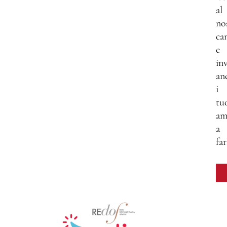
al
no
ca
e
inv
an
i
tu
am
a
far