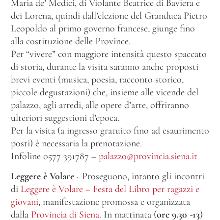
Maria de’ Medici, di Violante Beatrice di Baviera e
dei Lorena, quindi dall’elezione del Granduca Pietro
Leopoldo al primo governo francese, giunge fino
alla costituzione delle Province.
Per “vivere” con maggiore intensità questo spaccato
di storia, durante la visita saranno anche proposti
brevi eventi (musica, poesia, racconto storico,
piccole degustazioni) che, insieme alle vicende del
palazzo, agli arredi, alle opere d’arte, offriranno
ulteriori suggestioni d’epoca.
Per la visita (a ingresso gratuito fino ad esaurimento
posti) è necessaria la prenotazione.
Infoline 0577 391787 –
palazzo@provincia.siena.it
Leggere è Volare
- Proseguono, intanto gli incontri
di
Leggere è Volare – Festa del Libro per ragazzi e
giovani
, manifestazione promossa e organizzata
dalla
Provincia di Siena
. In mattinata (
ore 9.30 -13
)