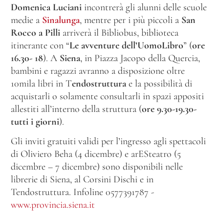
Domenica Luciani
incontrerà gli alunni delle scuole
medie a
Sinalunga
, mentre per i più piccoli a
San
Rocco a Pilli
arriverà il Bibliobus, biblioteca
itinerante con “
Le avventure dell’UomoLibro
” (
ore
16.30- 18
). A
Siena
, in Piazza Jacopo della Quercia,
bambini e ragazzi avranno a disposizione oltre
10mila libri in T
endostruttura
e la possibilità di
acquistarli o solamente consultarli in spazi appositi
allestiti all’interno della struttura (
ore 9.30-19.30-
tutti i giorni
).
Gli inviti gratuiti validi per l’ingresso agli spettacoli
di Oliviero Beha (4 dicembre) e arESteatro (5
dicembre – 7 dicembre) sono disponibili nelle
librerie di Siena, al Corsini Dischi e in
Tendostruttura. Infoline 0577391787 -
www.provincia.siena.it