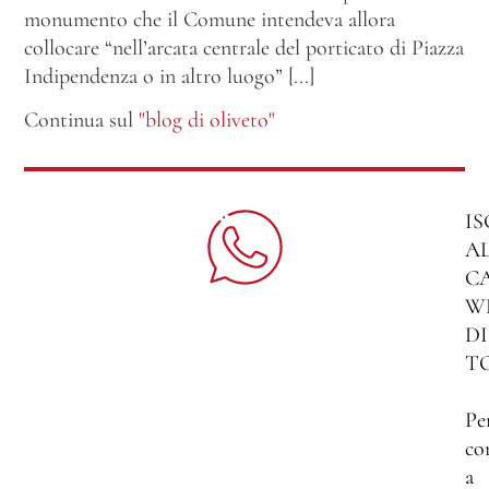
monumento che il Comune intendeva allora
collocare “nell’arcata centrale del porticato di Piazza
Indipendenza o in altro luogo” [...]
Continua sul
"blog di oliveto"
IS
A
C
W
DI
T
Pe
co
a