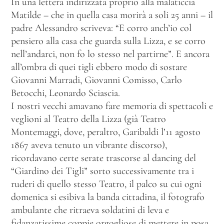
In una lettera indirizzata proprio alla malaticcia
Matilde – che in quella casa morirà a soli 25 anni – il
padre Alessandro scriveva: “E corro anch’io col
pensiero alla casa che guarda sulla Lizza, e se corro
nell’andarci, non fo lo stesso nel partirne”. E ancora
all’ombra di quei tigli ebbero modo di sostare
Giovanni Marradi, Giovanni Comisso, Carlo
Betocchi, Leonardo Sciascia.
I nostri vecchi amavano fare memoria di spettacoli e
veglioni al Teatro della Lizza (già Teatro
Montemaggi, dove, peraltro, Garibaldi l’11 agosto
1867 aveva tenuto un vibrante discorso),
ricordavano certe serate trascorse al dancing del
“Giardino dei Tigli” sorto successivamente tra i
ruderi di quello stesso Teatro, il palco su cui ogni
domenica si esibiva la banda cittadina, il fotografo
ambulante che ritraeva soldatini di leva e
fidanzatissime coppie orgogliose di mettere in posa