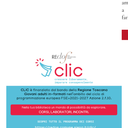
am
a
far