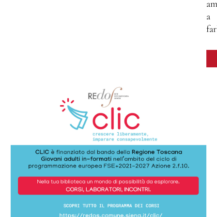
am
a
far