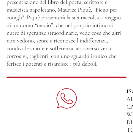
presentazione del libro del poeta, scrittore e
musicista napoletano, Maurice Piquè, “Fieno per
conigli”. Piquè presenterà la sua raccolta – viaggio
di un uomo “medio”, che nel proprio intimo si
nutre di speranze straordinarie, vede cose che altri
non vedono, sente e riconosce l’indifferenza,
condivide amore e sofferenza, attraverso versi
corrosivi, taglienti, con uno sguardo ironico che
ferisce i potenti e risarcisce i più deboli.
IS
A
C
W
DI
T