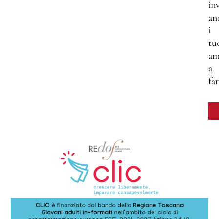
inv
an
i
tu
am
a
far