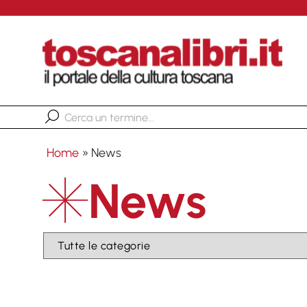
Home
»
News
News