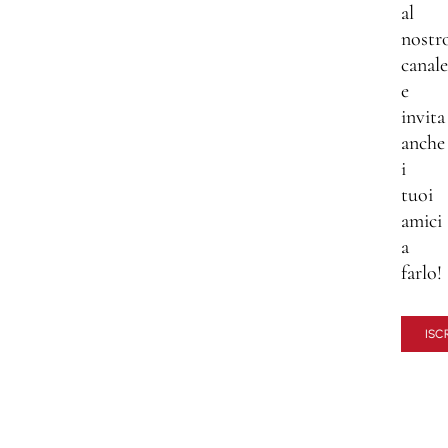
al
nostr
canale
e
invita
anche
i
tuoi
amici
a
farlo!
ISCR