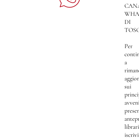
CAN
WHA
DI
TOS
Per
conti
a
riman
aggio
sui
princi
avven
presen
antep
librar
iscrivi