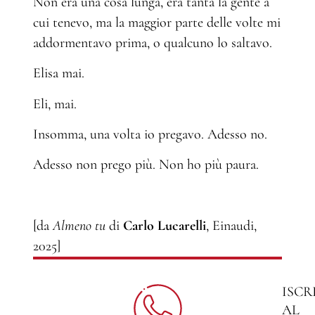
Non era una cosa lunga, era tanta la gente a
cui tenevo, ma la maggior parte delle volte mi
addormentavo prima, o qualcuno lo saltavo.
Elisa mai.
Eli, mai.
Insomma, una volta io pregavo. Adesso no.
Adesso non prego più. Non ho più paura.
[da
Almeno tu
di
Carlo Lucarelli
, Einaudi,
2025]
ISCR
AL