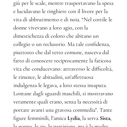
giù per le scale, mentre trasportavano la spesa
e lucidavano le ringhiere con il livore per la
vita di abbrutimento e di noia. “Nel cortile le
donne vivevano a loro agio, con la
dimestichezza di coloro che abitano un
collegio o un reclusorio. Ma tale confidenza,
piuttosto che dal tetto comune, nasceva dal
fatto di conoscere reciprocamente la faticosa
vita che conducevano: attraverso le difficoltà,
le rinunce, le abitudini, un’affettuosa
indulgenza le legava, a loro stessa insaputa.
Lontane dagli sguardi maschili, si mostravano
veramente quali erano, senza la necessità di
portare avanti una gravosa commedia”. Tante
figure femminili, l’amica
Lydia
, la serva
Sista
,
la nonna, le zie, le partigiane, ma è la madre