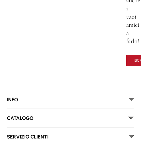
anche
i
tuoi
amici
a
farlo!
ISCR
INFO
CATALOGO
SERVIZIO CLIENTI