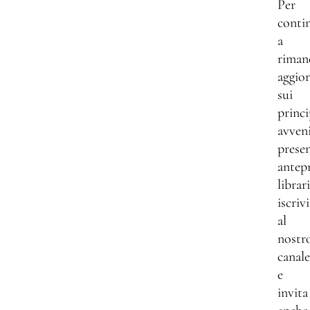
Per
conti
a
riman
aggio
sui
princi
avven
presen
antep
librar
iscrivi
al
nostr
canale
e
invita