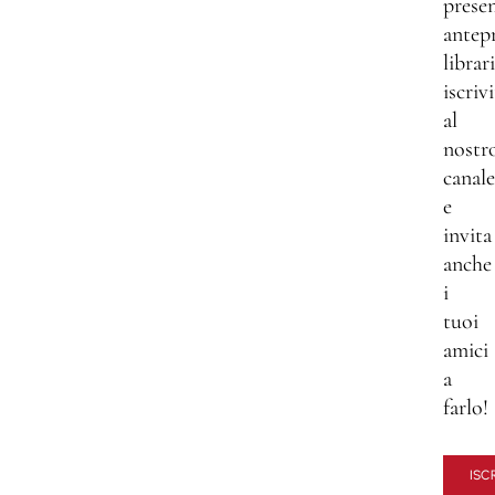
presen
antep
librar
iscrivi
al
nostr
canale
e
invita
anche
i
tuoi
amici
a
farlo!
ISCR