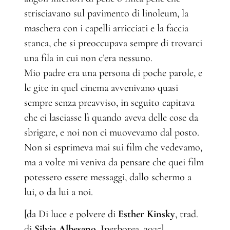
strisciavano sul pavimento di linoleum, la
maschera con i capelli arricciati e la faccia
stanca, che si preoccupava sempre di trovarci
una fila in cui non c’era nessuno.
Mio padre era una persona di poche parole, e
le gite in quel cinema avvenivano quasi
sempre senza preavviso, in seguito capitava
che ci lasciasse lì quando aveva delle cose da
sbrigare, e noi non ci muovevamo dal posto.
Non si esprimeva mai sui film che vedevamo,
ma a volte mi veniva da pensare che quei film
potessero essere messaggi, dallo schermo a
lui, o da lui a noi.
[da Di luce e polvere di
Esther Kinsky
, trad.
di
Silvia Albesano
, Iperborea, 2025]