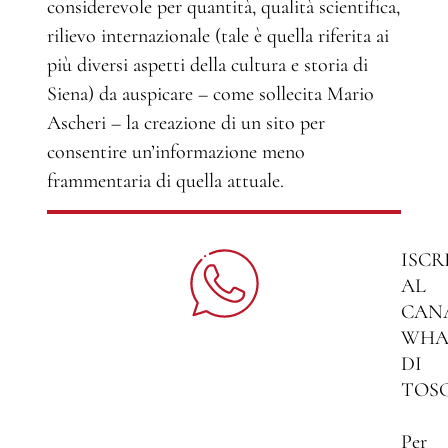
considerevole per quantità, qualità scientifica,
rilievo internazionale (tale è quella riferita ai
più diversi aspetti della cultura e storia di
Siena) da auspicare – come sollecita Mario
Ascheri – la creazione di un sito per
consentire un’informazione meno
frammentaria di quella attuale.
ISCR
AL
CAN
WHA
DI
TOS
Per