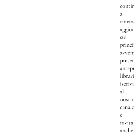
conti
a
riman
aggio
sui
princi
avven
presen
antep
librar
iscrivi
al
nostr
canale
e
invita
anche